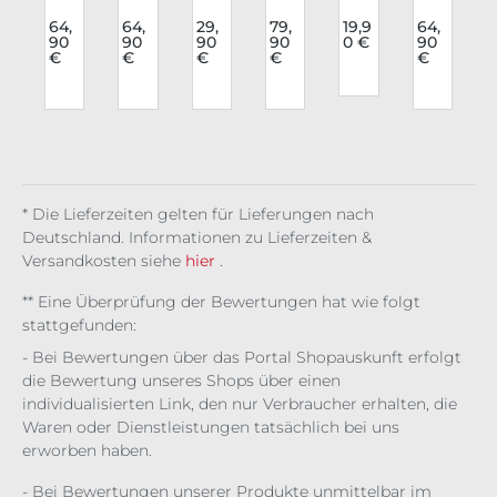
i
Klei
Kihi
Fas
Klei
Fas
Blu
e
d
list
hio
d
hio
se
64,
64,
29,
79,
19,9
64,
€
90
90
90
90
0 €
90
Gri
Roc
n
Veil
n
Mid
€
€
€
€
€
h
m
k
Lon
Of
Lon
nig
Gre
Ery
gsl
Ash
gsl
ht
tch
ssa
eev
es
eev
Da
o
en
e
e
nce
Net
Ta
me
t
r
* Die Lieferzeiten gelten für Lieferungen nach
Deutschland. Informationen zu Lieferzeiten &
Versandkosten siehe
hier
.
** Eine Überprüfung der Bewertungen hat wie folgt
stattgefunden:
- Bei Bewertungen über das Portal Shopauskunft erfolgt
die Bewertung unseres Shops über einen
individualisierten Link, den nur Verbraucher erhalten, die
Waren oder Dienstleistungen tatsächlich bei uns
erworben haben.
- Bei Bewertungen unserer Produkte unmittelbar im