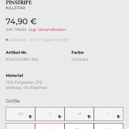
PINSTRIPE
KILLSTAR
74,90 €
inkl. MwSt.
zzgl. Versandkosten
Lieferzeit - In 1-5 Tagen bei dir*
Artikel-Nr.
Farbe
KSKJWOBP-XXL
Schwarz
Material
75% Polyester, 21%
Viskose, 4% Elasthan
auswählen
Größe
XS
S
M
L
(Diese Option ist zurzeit nicht verfügbar.)
(Diese Option ist zurzeit nicht verfügbar.)
(Diese Option ist zurzeit nicht v
(Diese Option 