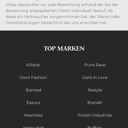
Shop überprüfen wir jede Bewertung anhand der bei der
Bewertung angegebenen Daten individuell darauf, ob
diese ein Verbraucher vorgenommen hat, der Waren oder
Dienstleistungen tatsächlich bei uns erworben hat.
TOP MARKEN
Killstar
Punk Rave
Devil Fashion
Dark In Love
Banned
Restyle
Easure
Brandit
Heartless
Poizen Industries
Angry Itch
Buffalo