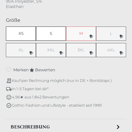
95% Polyester, 5%
Elasthan
auswählen
Größe
XS
S
M
L
(Diese Option ist zurzeit nicht v
(Diese Option 
XL
XXL
3XL
4XL
(Diese Option ist zurzeit nicht verfügbar.)
(Diese Option ist zurzeit nicht verfügbar.)
(Diese Option ist zurzeit nicht v
(Diese Option 
Merken
Bewerten
Kauf per Rechnung möglich (nur in DE + Bonitätspr.)
In 1-5 Tagen bei dir*
4,96★ aus 1.842 Bewertungen
Gothic-Fashion und Lifestyle - etabliert seit 1999
BESCHREIBUNG