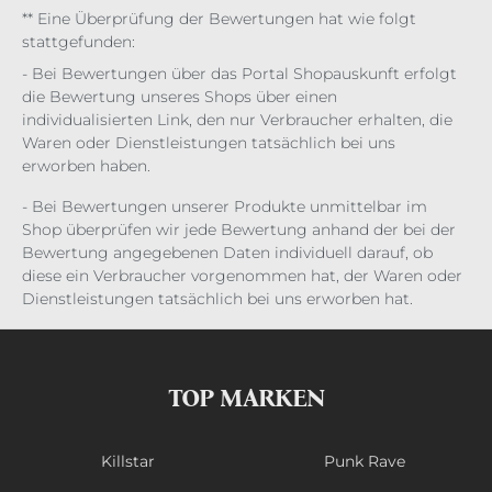
** Eine Überprüfung der Bewertungen hat wie folgt
stattgefunden:
- Bei Bewertungen über das Portal Shopauskunft erfolgt
die Bewertung unseres Shops über einen
individualisierten Link, den nur Verbraucher erhalten, die
Waren oder Dienstleistungen tatsächlich bei uns
erworben haben.
- Bei Bewertungen unserer Produkte unmittelbar im
Shop überprüfen wir jede Bewertung anhand der bei der
Bewertung angegebenen Daten individuell darauf, ob
diese ein Verbraucher vorgenommen hat, der Waren oder
Dienstleistungen tatsächlich bei uns erworben hat.
TOP MARKEN
Killstar
Punk Rave