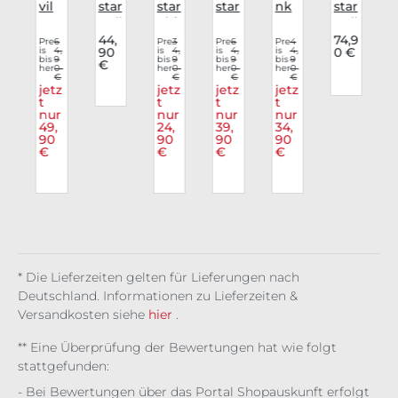
r
vil
star
star
star
nk
star
l
Fas
Pull
Shi
Lon
Rav
Pull
e
hio
ove
rt
gsl
e
ove
l
9
44,
74,9
Pre
6
Pre
3
Pre
6
Pre
4
P
€
is
4,
90
is
4,
is
4,
is
4,
0 €
i
n
r
Noc
eev
Lon
r
bis
9
bis
9
bis
9
bis
9
b
€
We
her
0
Bro
tur
her
0
e
her
0
gsl
her
0
F.O.
h
€
€
€
€
ste
ken
nal
Des
eev
A.D.
jetz
jetz
jetz
jetz
Dar
t
Hal
Wol
t
olat
t
e
t
t
nur
nur
nur
nur
i
k
o
f
e
Pro
49,
24,
39,
34,
Om
tec
90
90
90
90
ens
tor
€
€
€
€
* Die Lieferzeiten gelten für Lieferungen nach
Deutschland. Informationen zu Lieferzeiten &
Versandkosten siehe
hier
.
** Eine Überprüfung der Bewertungen hat wie folgt
stattgefunden:
- Bei Bewertungen über das Portal Shopauskunft erfolgt