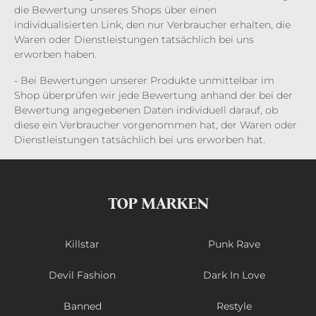
die Bewertung unseres Shops über einen
individualisierten Link, den nur Verbraucher erhalten, die
Waren oder Dienstleistungen tatsächlich bei uns
erworben haben.
- Bei Bewertungen unserer Produkte unmittelbar im
Shop überprüfen wir jede Bewertung anhand der bei der
Bewertung angegebenen Daten individuell darauf, ob
diese ein Verbraucher vorgenommen hat, der Waren oder
Dienstleistungen tatsächlich bei uns erworben hat.
TOP MARKEN
Killstar
Punk Rave
Devil Fashion
Dark In Love
Banned
Restyle