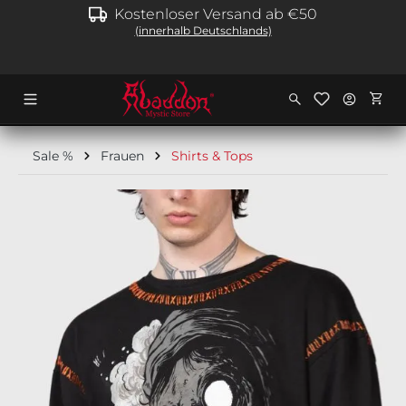
Kostenloser Versand ab €50
alt springen
(innerhalb Deutschlands)
Ware
Sale %
Frauen
Shirts & Tops
Bildergalerie überspringen