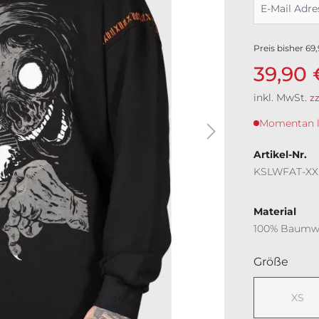
Preis bisher
69
39,90 
inkl. MwSt.
z
Momentan lei
Artikel-Nr.
KSLWFAT-XX
Material
100% Baumw
ausw
Größe
XS
(Dies