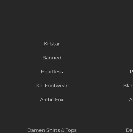
Killstar
Banned
Heartless
P
Koi Footwear
Bla
Arctic Fox
A
Damen Shirts & Tops
Da