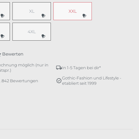
XL
XXL
e Option ist zurzeit nicht verfügbar.)
(Diese Option ist zurzeit nicht verfügbar.)
(Diese Option ist zurzeit nicht verfü
4XL
e Option ist zurzeit nicht verfügbar.)
(Diese Option ist zurzeit nicht verfügbar.)
Bewerten
echnung möglich (nur in
In 1-5 Tagen bei dir*
tspr.)
Gothic-Fashion und Lifestyle -
 1.842 Bewertungen
etabliert seit 1999