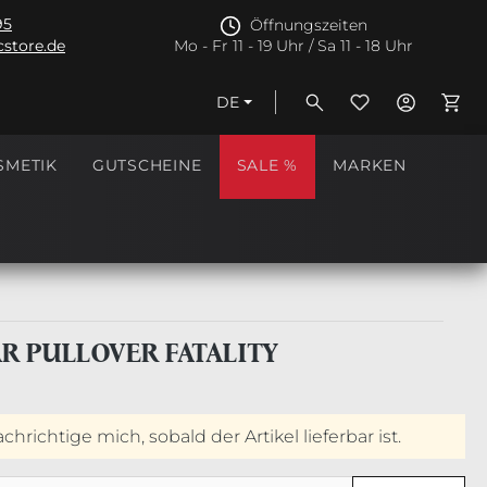
95
Öffnungszeiten
store.de
Mo - Fr 11 - 19 Uhr / Sa 11 - 18 Uhr
DE
Ware
SMETIK
GUTSCHEINE
SALE %
MARKEN
AR PULLOVER FATALITY
hrichtige mich, sobald der Artikel lieferbar ist.