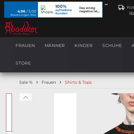
**
100%
springen
Zur Hauptnavigation springen
Kos
Das einzig
zufriedene
4.96
/ 5.00
negative ist,
(i
Kunden
dass ich...
Bewertungen: 1842
FRAUEN
MÄNNER
KINDER
SCHUHE
STORE
Sale %
Frauen
Shirts & Tops
Bildergalerie überspringen