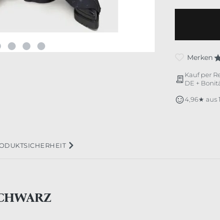
Merken
Kauf per R
DE + Bonitä
4,96★ aus
ODUKTSICHERHEIT
SCHWARZ