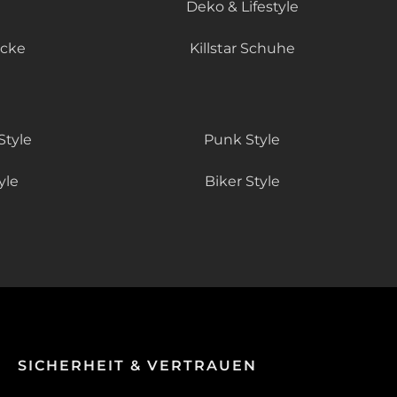
Deko & Lifestyle
äcke
Killstar Schuhe
Style
Punk Style
yle
Biker Style
SICHERHEIT & VERTRAUEN