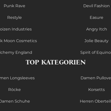
Punk Rave
Devil Fashion
Restyle
Easure
oizen Industries
Angry Itch
ck Moon Cosmetics
Jolie Beauty
lchemy England
Spirit of Equino
TOP KATEGORIEN
men Longsleeves
Damen Pullove
Röcke
Korsetts
Damen Schuhe
Herren Obertei