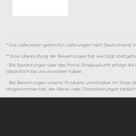
* Die Lieferzeiten gelten für Lieferungen nach Deutschland. 
** Eine Überprüfung der Bewertungen hat wie folgt stattgef
- Bei Bewertungen über das Portal Shopauskunft erfolgt die 
tatsächlich bei uns erworben haben.
- Bei Bewertungen unserer Produkte unmittelbar im Shop üb
vorgenommen hat, der Waren oder Dienstleistungen tatsächl