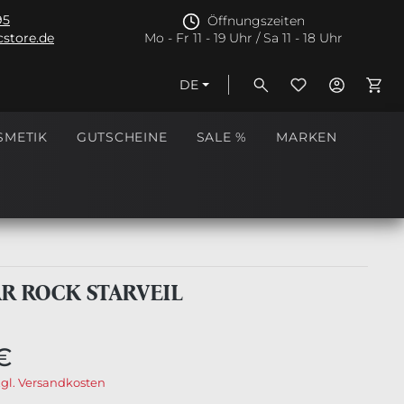
95
Öffnungszeiten
store.de
Mo - Fr 11 - 19 Uhr / Sa 11 - 18 Uhr
DE
Ware
SMETIK
GUTSCHEINE
SALE %
MARKEN
AR ROCK STARVEIL
€
zgl. Versandkosten