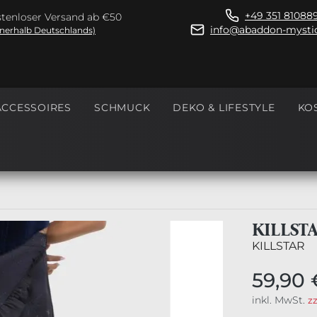
+49 351 81088
tenloser Versand ab €50
info@abaddon-mystic
nnerhalb Deutschlands)
ACCESSOIRES
SCHMUCK
DEKO & LIFESTYLE
KO
KILLST
KILLSTAR
59,90 
inkl. MwSt.
z