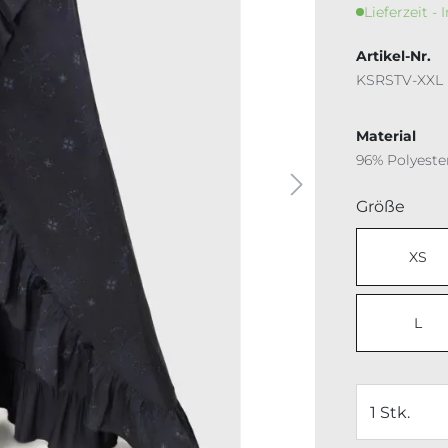
Lieferzeit - 
Artikel-Nr.
KSRSTV-XXL
Material
96% Polyeste
ausw
Größe
XS
L