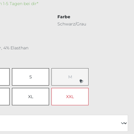
In 1-5 Tagen bei dir*
Farbe
Schwarz/Grau
r, 4% Elasthan
ählen
S
M
XL
XXL