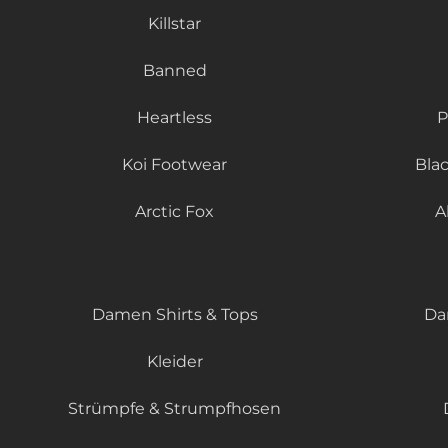
Killstar
Banned
Heartless
P
Koi Footwear
Bla
Arctic Fox
A
Damen Shirts & Tops
Da
Kleider
Strümpfe & Strumpfhosen