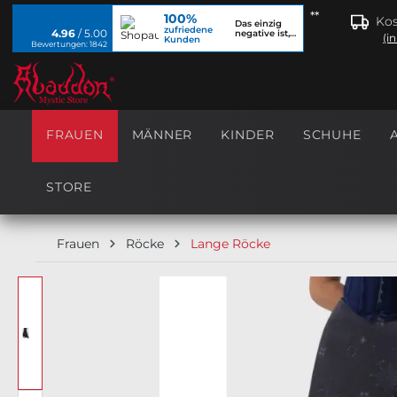
**
100%
springen
Zur Hauptnavigation springen
Kos
Das einzig
zufriedene
4.96
/ 5.00
negative ist,
(i
Kunden
dass ich...
Bewertungen: 1842
FRAUEN
MÄNNER
KINDER
SCHUHE
STORE
Frauen
Röcke
Lange Röcke
Bildergalerie überspringen