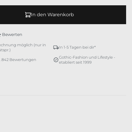
In den Warenkorb
Bewerten
echnung möglich (nur in
In 1-5 Tagen bei dir*
tspr.)
Gothic-Fashion und Lifestyle -
 1.842 Bewertungen
etabliert seit 1999