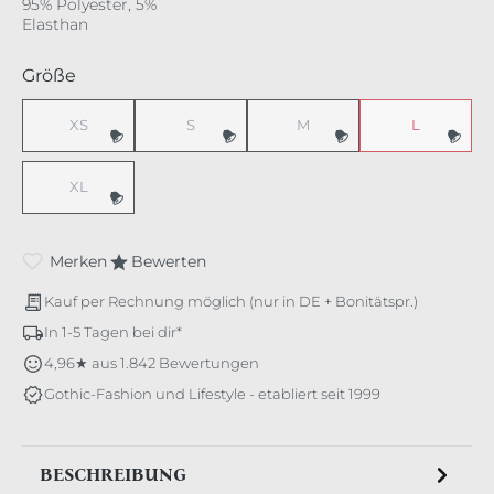
95% Polyester, 5%
Elasthan
auswählen
Größe
XS
S
M
L
(Diese Option ist zurzeit nicht verfügbar.)
(Diese Option ist zurzeit nicht verfügbar.)
(Diese Option ist zurzeit nicht v
(Diese Option 
XL
(Diese Option ist zurzeit nicht verfügbar.)
Merken
Bewerten
Kauf per Rechnung möglich (nur in DE + Bonitätspr.)
In 1-5 Tagen bei dir*
4,96★ aus 1.842 Bewertungen
Gothic-Fashion und Lifestyle - etabliert seit 1999
BESCHREIBUNG