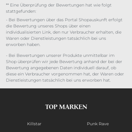
** Eine Überprüfung der Bewertungen hat wie folgt
stattgefunden:
- Bei Bewertungen über das Portal Shopauskunft erfolgt
die Bewertung unseres Shops über einen
individualisierten Link, den nur Verbraucher erhalten, die
Waren oder Dienstleistungen tatsächlich bei uns
erworben haben.
- Bei Bewertungen unserer Produkte unmittelbar im
Shop überprüfen wir jede Bewertung anhand der bei der
Bewertung angegebenen Daten individuell darauf, ob
diese ein Verbraucher vorgenommen hat, der Waren oder
Dienstleistungen tatsächlich bei uns erworben hat.
TOP MARKEN
Killstar
Punk Rave