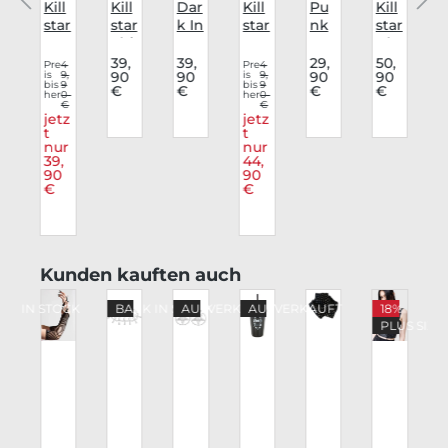
Kill
Kill
Dar
Kill
Pu
Kill
r
star
star
k In
star
nk
star
i
Top
Shi
Lov
Kor
Rav
Blu
Hau
rt
e
sag
e
se
39,
39,
29,
50,
Pre
4
Pre
4
is
9,
90
90
is
9,
90
90
d
nte
Ava
Shi
ent
Shi
Mid
bis
9
bis
9
€
€
€
€
g
d
her
0
Lac
rt
op
her
0
rt
nig
€
€
Pha
e
Cof
Eth
Sec
ht
jetz
jetz
se
t
fin
ere
t
ret
Val
nur
nur
Cha
al
Cof
e
39,
44,
rm
Nig
fin
90
90
ht
€
€
Produktgalerie überspringen
Kunden kauften auch
CK
CK IN STOCK
BACK IN STOCK
AUSVERKAUFT
AUSVERKAUFT
18%
PLUS SIZE