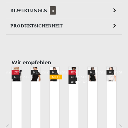
BEWERTUNGEN
0
PRODUKTSICHERHEIT
Produktgalerie überspringen
Wir empfehlen
US SIZE
20%
PLUS SIZE
PLUS SIZE
10%
PLUS SIZE
PLUS SIZE
PLUS SIZE
NEU
PLUS SIZE
FT
AUSVERKAUFT