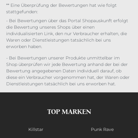
** Eine Überprüfung der Bewertungen hat wie folgt
stattgefunden:
- Bei Bewertungen über das Portal Shopauskunft erfolgt
die Bewertung unseres Shops über einen
individualisierten Link, den nur Verbraucher erhalten, die
Waren oder Dienstleistungen tatsächlich bei uns
erworben haben.
- Bei Bewertungen unserer Produkte unmittelbar im
Shop überprüfen wir jede Bewertung anhand der bei der
Bewertung angegebenen Daten individuell darauf, ob
diese ein Verbraucher vorgenommen hat, der Waren oder
Dienstleistungen tatsächlich bei uns erworben hat.
TOP MARKEN
Killstar
Punk Rave