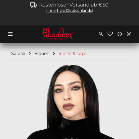
Kostenloser Versand ab €50
alt springen
(innerhalb Deutschlands)
Ware
Sale %
Frauen
Shirts & Tops
Bildergalerie überspringen