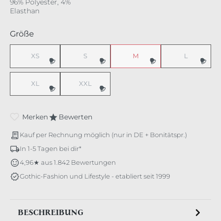
96% Polyester, 4%
Elasthan
auswählen
Größe
XS
S
M
L
(Diese Option ist zurzeit nicht verfügbar.)
(Diese Option ist zurzeit nicht verfügbar.)
(Diese Option ist zurzeit nicht v
(Diese Option 
XL
XXL
(Diese Option ist zurzeit nicht verfügbar.)
(Diese Option ist zurzeit nicht verfügbar.)
Merken
Bewerten
Kauf per Rechnung möglich (nur in DE + Bonitätspr.)
In 1-5 Tagen bei dir*
4,96★ aus 1.842 Bewertungen
Gothic-Fashion und Lifestyle - etabliert seit 1999
BESCHREIBUNG