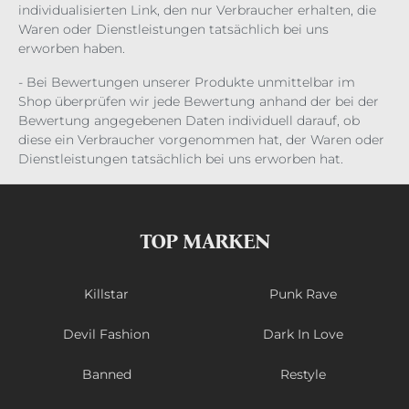
individualisierten Link, den nur Verbraucher erhalten, die
Waren oder Dienstleistungen tatsächlich bei uns
erworben haben.
- Bei Bewertungen unserer Produkte unmittelbar im
Shop überprüfen wir jede Bewertung anhand der bei der
Bewertung angegebenen Daten individuell darauf, ob
diese ein Verbraucher vorgenommen hat, der Waren oder
Dienstleistungen tatsächlich bei uns erworben hat.
TOP MARKEN
Killstar
Punk Rave
Devil Fashion
Dark In Love
Banned
Restyle