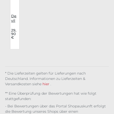
i
De
vil
Fas
u
hio
9
29,
€
90
o
n
€
Lon
s
gsl
eev
r
e
e
Net
i
* Die Lieferzeiten gelten für Lieferungen nach
t
Deutschland. Informationen zu Lieferzeiten &
Versandkosten siehe
hier
.
** Eine Überprüfung der Bewertungen hat wie folgt
stattgefunden:
- Bei Bewertungen über das Portal Shopauskunft erfolgt
die Bewertung unseres Shops über einen