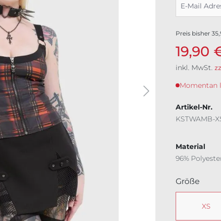
Preis bisher
35
19,90 
inkl. MwSt.
z
Momentan lei
Artikel-Nr.
KSTWAMB-X
Material
96% Polyeste
ausw
Größe
XS
(Dies