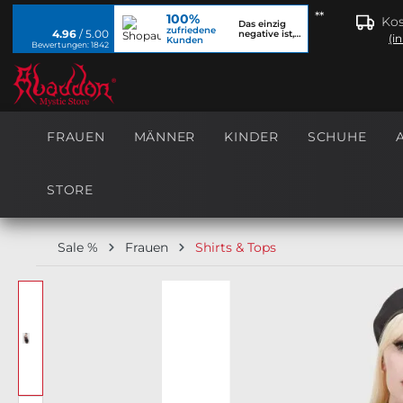
**
100%
springen
Zur Hauptnavigation springen
Kos
Das einzig
zufriedene
4.96
/ 5.00
negative ist,
(i
Kunden
dass ich...
Bewertungen: 1842
FRAUEN
MÄNNER
KINDER
SCHUHE
STORE
Sale %
Frauen
Shirts & Tops
Bildergalerie überspringen