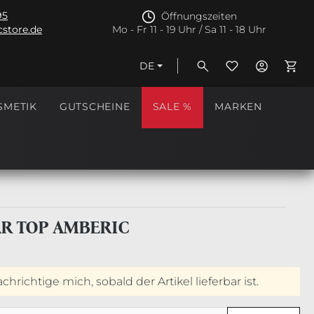
95
Öffnungszeiten
store.de
Mo - Fr 11 - 19 Uhr / Sa 11 - 18 Uhr
DE
Ware
SMETIK
GUTSCHEINE
SALE %
MARKEN
AR TOP AMBERIC
hrichtige mich, sobald der Artikel lieferbar ist.