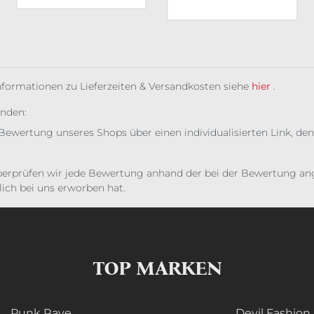
Informationen zu Lieferzeiten & Versandkosten siehe
hier
.
unden:
Bewertung unseres Shops über einen individualisierten Link, den
erprüfen wir jede Bewertung anhand der bei der Bewertung ange
ich bei uns erworben hat.
TOP MARKEN
Punk Rave
Devil Fashion