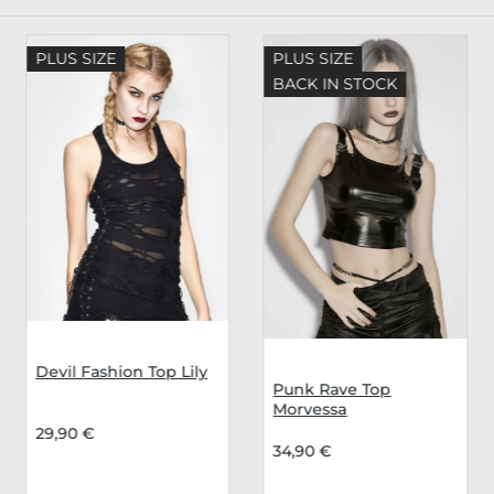
PLUS SIZE
PLUS SIZE
BACK IN STOCK
Devil Fashion Top Lily
Punk Rave Top
Morvessa
29,90 €
34,90 €