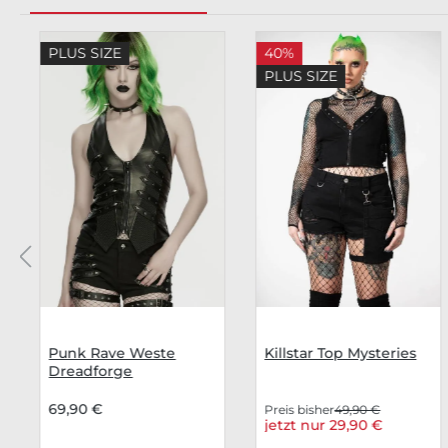
Produktgalerie überspringen
PLUS SIZE
40%
PLUS SIZE
Punk Rave Weste
Killstar Top Mysteries
Dreadforge
69,90 €
Preis bisher
49,90 €
jetzt nur 29,90 €