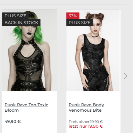
PLUS SIZE
33%
BACK IN STOCK
PLUS SIZE
Punk Rave Top Toxic
Punk Rave Body
Bloom
Venomous Bite
49,90 €
Preis bisher
29,90 €
jetzt nur 19,90 €