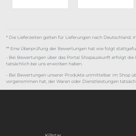
* Die Lieferzeiten gelten für Lieferungen nach Deutschland. 
** Eine Überprüfung der Bewertungen hat wie folgt stattgef
- Bei Bewertungen über das Portal Shopauskunft erfolgt die 
tatsächlich bei uns erworben haben.
- Bei Bewertungen unserer Produkte unmittelbar im Shop üb
vorgenommen hat, der Waren oder Dienstleistungen tatsächl
Killstar