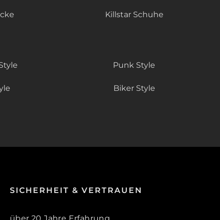
äcke
Killstar Schuhe
Style
Punk Style
yle
Biker Style
SICHERHEIT & VERTRAUEN
über 20 Jahre Erfahrung