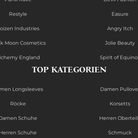
Restyle
Easure
oizen Industries
Angry Itch
ck Moon Cosmetics
Jolie Beauty
lchemy England
Spirit of Equino
TOP KATEGORIEN
men Longsleeves
Damen Pullove
Röcke
Korsetts
Damen Schuhe
Herren Obertei
Herren Schuhe
Schmuck