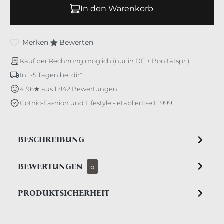
In den Warenkorb
Merken
Bewerten
Kauf per Rechnung möglich (nur in DE + Bonitätspr.)
In 1-5 Tagen bei dir*
4,96★ aus 1.842 Bewertungen
Gothic-Fashion und Lifestyle - etabliert seit 1999
BESCHREIBUNG
BEWERTUNGEN
0
PRODUKTSICHERHEIT