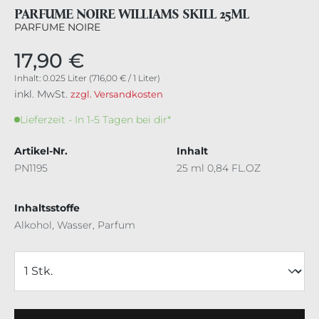
PARFUME NOIRE WILLIAMS SKILL 25ML
PARFUME NOIRE
17,90 €
Inhalt:
0.025 Liter
(716,00 € / 1 Liter)
inkl. MwSt.
zzgl. Versandkosten
Lieferzeit - In 1-5 Tagen bei dir*
Artikel-Nr.
Inhalt
PN1195
25 ml 0,84 FL.OZ
Inhaltsstoffe
Alkohol, Wasser, Parfum