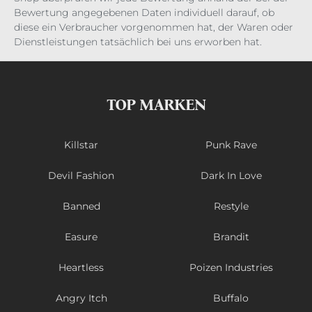
Bewertung angegebenen Daten individuell darauf, ob
diese ein Verbraucher vorgenommen hat, der Waren oder
Dienstleistungen tatsächlich bei uns erworben hat.
TOP MARKEN
Killstar
Punk Rave
Devil Fashion
Dark In Love
Banned
Restyle
Easure
Brandit
Heartless
Poizen Industries
Angry Itch
Buffalo