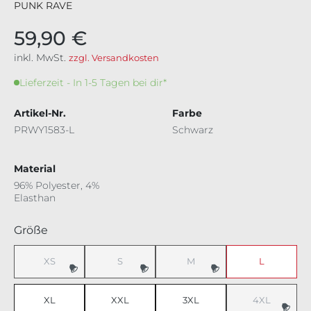
PUNK RAVE
59,90 €
inkl. MwSt.
zzgl. Versandkosten
Lieferzeit - In 1-5 Tagen bei dir*
Artikel-Nr.
Farbe
PRWY1583-L
Schwarz
Material
96% Polyester, 4%
Elasthan
auswählen
Größe
XS
S
M
L
(Diese Option ist zurzeit nicht verfügbar.)
(Diese Option ist zurzeit nicht verfügbar.)
(Diese Option ist zurzeit nicht v
XL
XXL
3XL
4XL
(Diese Option 