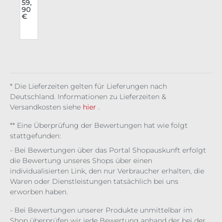
o
e
59,
90
Blu
€
se
i
Noc
c
tis
Cro
ss
* Die Lieferzeiten gelten für Lieferungen nach
Deutschland. Informationen zu Lieferzeiten &
Versandkosten siehe
hier
.
** Eine Überprüfung der Bewertungen hat wie folgt
stattgefunden:
- Bei Bewertungen über das Portal Shopauskunft erfolgt
die Bewertung unseres Shops über einen
individualisierten Link, den nur Verbraucher erhalten, die
Waren oder Dienstleistungen tatsächlich bei uns
erworben haben.
- Bei Bewertungen unserer Produkte unmittelbar im
Shop überprüfen wir jede Bewertung anhand der bei der