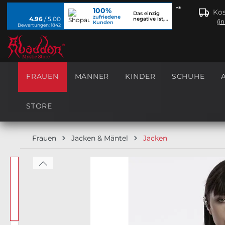
**
100%
springen
Zur Hauptnavigation springen
Kos
Das einzig
zufriedene
4.96
/ 5.00
negative ist,
(i
Kunden
dass ich...
Bewertungen: 1842
FRAUEN
MÄNNER
KINDER
SCHUHE
STORE
Frauen
Jacken & Mäntel
Jacken
Bildergalerie überspringen