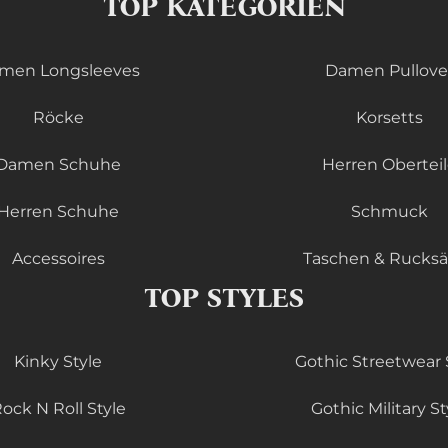
TOP KATEGORIEN
men Longsleeves
Damen Pullove
Röcke
Korsetts
Damen Schuhe
Herren Obertei
Herren Schuhe
Schmuck
Accessoires
Taschen & Rucks
TOP STYLES
Kinky Style
Gothic Streetwear 
ock N Roll Style
Gothic Military St