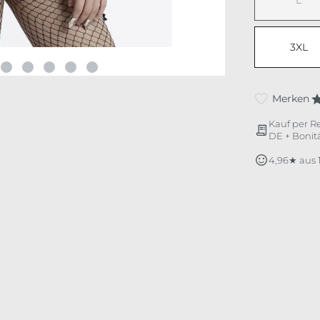
L
(Dies
3XL
Merken
Kauf per R
DE + Bonitä
4,96★ aus