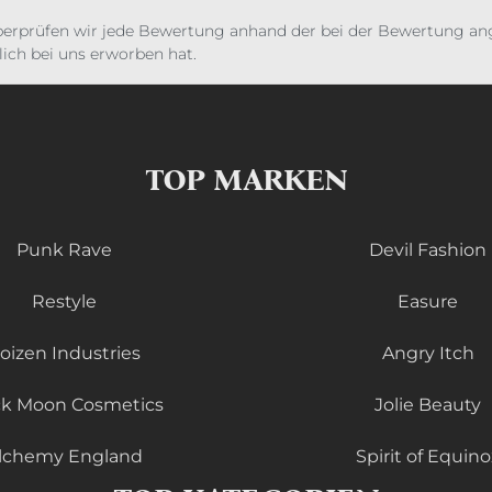
erprüfen wir jede Bewertung anhand der bei der Bewertung ange
ich bei uns erworben hat.
TOP MARKEN
Punk Rave
Devil Fashion
Restyle
Easure
oizen Industries
Angry Itch
ck Moon Cosmetics
Jolie Beauty
lchemy England
Spirit of Equino