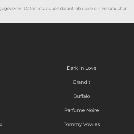
gebenen Daten individuell darauf, ob diese ein Verbraucher
Dark In Love
Brandit
Buffalo
Parfume Noire
x
Tommy Vowles