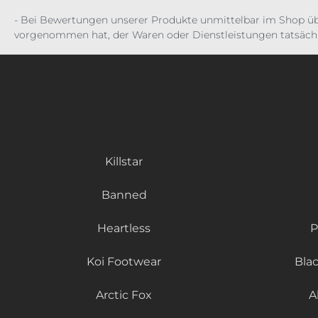
- Bei Bewertungen unserer Produkte unmittelbar im Shop üb
vorgenommen hat, der Waren oder Dienstleistungen tatsächl
Killstar
Banned
Heartless
P
Koi Footwear
Bla
Arctic Fox
A