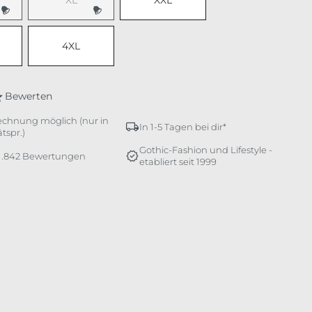
XL
XXL
e Option ist zurzeit nicht verfügbar.)
(Diese Option ist zurzeit nicht verfügbar.)
4XL
Bewerten
echnung möglich (nur in
In 1-5 Tagen bei dir*
tspr.)
Gothic-Fashion und Lifestyle -
 1.842 Bewertungen
etabliert seit 1999