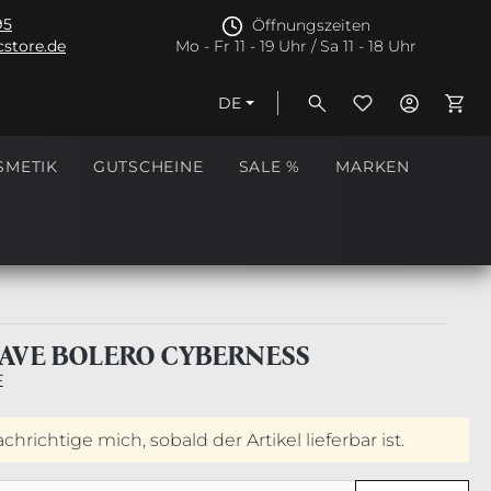
95
Öffnungszeiten
store.de
Mo - Fr 11 - 19 Uhr / Sa 11 - 18 Uhr
DE
Ware
SMETIK
GUTSCHEINE
SALE %
MARKEN
AVE BOLERO CYBERNESS
E
hrichtige mich, sobald der Artikel lieferbar ist.