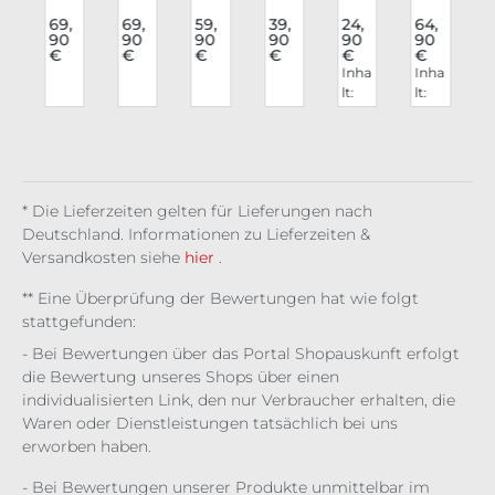
c
Rav
Rav
Lov
ed
Bea
Bea
e
e
e
Har
uty
uty
69,
69,
59,
39,
24,
64,
90
90
90
90
90
90
Roc
Blu
Roc
nes
Lip
Lid
€
€
€
€
€
€
e
k
se
k
s
pe
sch
Inha
Inha
Em
Cos
Ser
Do
nsti
att
lt:
lt:
l
pre
mia
aph
mi
ft
en
f
0.00
0.15
ss
ina
nio
Spe
pal
3 l
kg
3
Noi
n
llbo
ett
(8.3
(432,
(
re
un
e
00,0
67 €
d
Tai
0 € /
/ 1
0
nte
* Die Lieferzeiten gelten für Lieferungen nach
1 l)
kg)
1
d
Deutschland. Informationen zu Lieferzeiten &
Versandkosten siehe
hier
.
** Eine Überprüfung der Bewertungen hat wie folgt
stattgefunden:
- Bei Bewertungen über das Portal Shopauskunft erfolgt
die Bewertung unseres Shops über einen
individualisierten Link, den nur Verbraucher erhalten, die
Waren oder Dienstleistungen tatsächlich bei uns
erworben haben.
- Bei Bewertungen unserer Produkte unmittelbar im