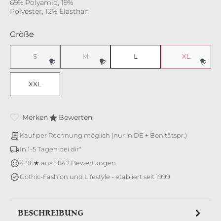
69% Polyamid, 19%
Polyester, 12% Elasthan
auswählen
Größe
S
M
L
XL
XXL
Merken
Bewerten
Kauf per Rechnung möglich (nur in DE + Bonitätspr.)
In 1-5 Tagen bei dir*
4,96★ aus 1.842 Bewertungen
Gothic-Fashion und Lifestyle - etabliert seit 1999
BESCHREIBUNG