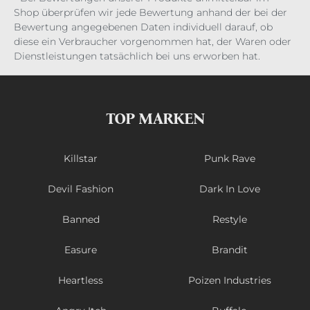
Shop überprüfen wir jede Bewertung anhand der bei der
Bewertung angegebenen Daten individuell darauf, ob
diese ein Verbraucher vorgenommen hat, der Waren oder
Dienstleistungen tatsächlich bei uns erworben hat.
TOP MARKEN
Killstar
Punk Rave
Devil Fashion
Dark In Love
Banned
Restyle
Easure
Brandit
Heartless
Poizen Industries