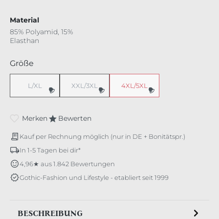
Material
85% Polyamid, 15%
Elasthan
auswählen
Größe
L/XL
XXL/3XL
4XL/5XL
(Diese Option ist zurzeit nicht verfügbar.)
(Diese Option ist zurzeit nicht verfügbar.)
(Diese Option ist zurzeit nicht v
Merken
Bewerten
Kauf per Rechnung möglich (nur in DE + Bonitätspr.)
In 1-5 Tagen bei dir*
4,96★ aus 1.842 Bewertungen
Gothic-Fashion und Lifestyle - etabliert seit 1999
BESCHREIBUNG