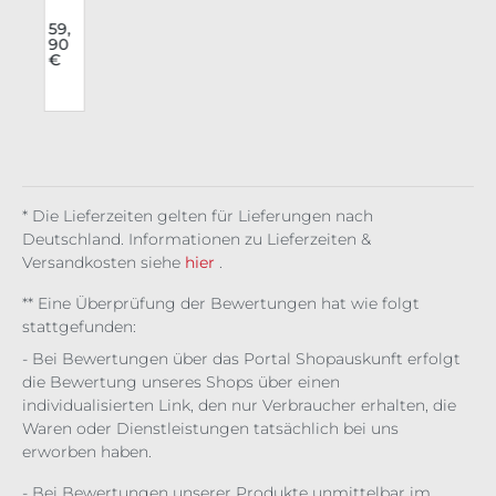
u
Rav
ttliche Bewertung von 3 von 5 Sternen
e
59,
90
r
Klei
€
l
d
Spi
der
ella
* Die Lieferzeiten gelten für Lieferungen nach
Deutschland. Informationen zu Lieferzeiten &
Versandkosten siehe
hier
.
** Eine Überprüfung der Bewertungen hat wie folgt
stattgefunden:
- Bei Bewertungen über das Portal Shopauskunft erfolgt
die Bewertung unseres Shops über einen
individualisierten Link, den nur Verbraucher erhalten, die
Waren oder Dienstleistungen tatsächlich bei uns
erworben haben.
- Bei Bewertungen unserer Produkte unmittelbar im