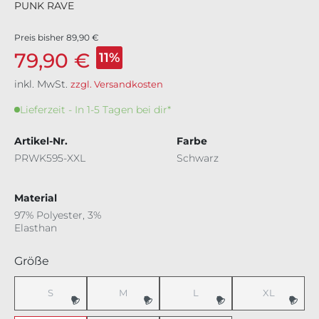
PUNK RAVE
Preis bisher
89,90 €
79,90 €
11%
inkl. MwSt.
zzgl. Versandkosten
Lieferzeit - In 1-5 Tagen bei dir*
Artikel-Nr.
Farbe
PRWK595-XXL
Schwarz
Material
97% Polyester, 3%
Elasthan
auswählen
Größe
S
M
L
XL
(Diese Option ist zurzeit nicht verfügbar.)
(Diese Option ist zurzeit nicht verfügbar.)
(Diese Option ist zurzeit nicht v
(Diese Option 