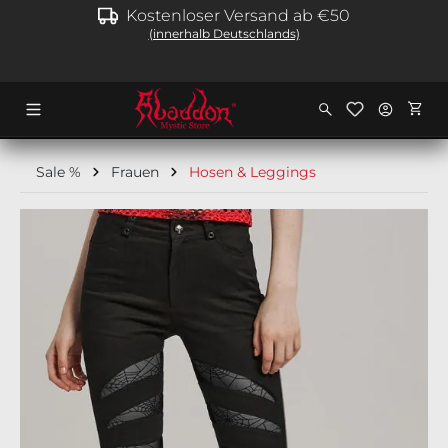
Kostenloser Versand ab €50
alt springen
(innerhalb Deutschlands)
Ware
Sale %
Frauen
Hosen & Leggings
Bildergalerie überspringen