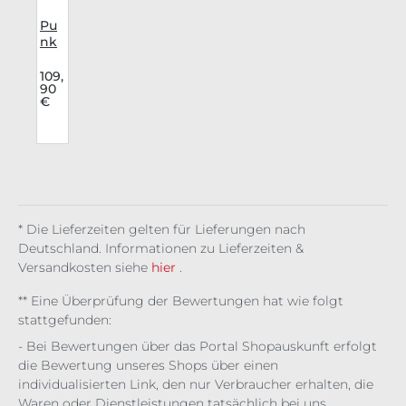
Pu
nk
Rav
e
109,
90
Sch
€
lag
hos
e
Mor
tici
a's
Gar
de
* Die Lieferzeiten gelten für Lieferungen nach
n
Deutschland. Informationen zu Lieferzeiten &
Versandkosten siehe
hier
.
** Eine Überprüfung der Bewertungen hat wie folgt
stattgefunden:
- Bei Bewertungen über das Portal Shopauskunft erfolgt
die Bewertung unseres Shops über einen
individualisierten Link, den nur Verbraucher erhalten, die
Waren oder Dienstleistungen tatsächlich bei uns