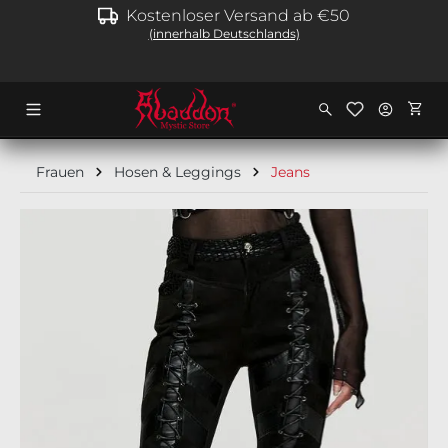
Kostenloser Versand ab €50
alt springen
(innerhalb Deutschlands)
Ware
Frauen
Hosen & Leggings
Jeans
Bildergalerie überspringen