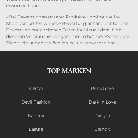
erworben haben.
- Bei Bewertungen unserer Produkte unmittelbar im
Shop überprüfen wir jede Bewertung anhand der bei der
Bewertung angegebenen Daten individuell darauf, ob
diese ein Verbraucher vorgenommen hat, der Waren oder
Dienstleistungen tatsächlich bei uns erworben hat.
TOP MARKEN
Killstar
Punk Rave
Devil Fashion
Dark In Love
Banned
Restyle
Easure
Brandit