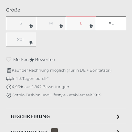
auswählen
Größe
S
M
L
XL
(Diese Option ist zurzeit nicht verfügbar.)
(Diese Option ist zurzeit nicht verfügbar.)
(Diese Option ist zurzeit nicht v
XXL
(Diese Option ist zurzeit nicht verfügbar.)
Merken
Bewerten
Kauf per Rechnung möglich (nur in DE + Bonitätspr.)
In 1-5 Tagen bei dir*
4,96★ aus 1.842 Bewertungen
Gothic-Fashion und Lifestyle - etabliert seit 1999
BESCHREIBUNG