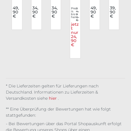
i
Rav
Lov
Rav
Bo
Rav
Rav
e
e
e
dy
e
e
49,
34,
34,
49,
39,
5
Pre
3
,
90
90
90
is
4,
90
90
p
Top
Top
Top
Co
Top
Top
9
bis
9
€
€
€
€
€
x
0
Toxi
Hex
Aby
nto
her
0
Sta
Vel
€
€
c
wir
ssal
rtio
tic
mo
z
jetz
Blo
e
Me
n
t
Rio
ra
r
nur
om
sh
t
24,
90
€
* Die Lieferzeiten gelten für Lieferungen nach
Deutschland. Informationen zu Lieferzeiten &
Versandkosten siehe
hier
.
** Eine Überprüfung der Bewertungen hat wie folgt
stattgefunden:
- Bei Bewertungen über das Portal Shopauskunft erfolgt
die Bewertung unseres Shops über einen