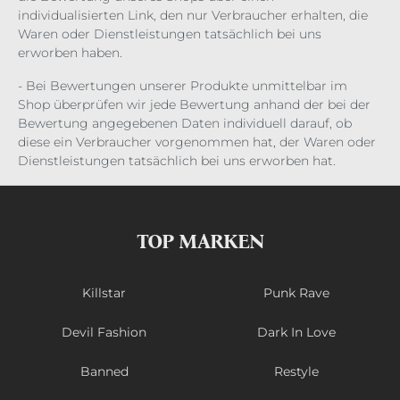
individualisierten Link, den nur Verbraucher erhalten, die
Waren oder Dienstleistungen tatsächlich bei uns
erworben haben.
- Bei Bewertungen unserer Produkte unmittelbar im
Shop überprüfen wir jede Bewertung anhand der bei der
Bewertung angegebenen Daten individuell darauf, ob
diese ein Verbraucher vorgenommen hat, der Waren oder
Dienstleistungen tatsächlich bei uns erworben hat.
TOP MARKEN
Killstar
Punk Rave
Devil Fashion
Dark In Love
Banned
Restyle