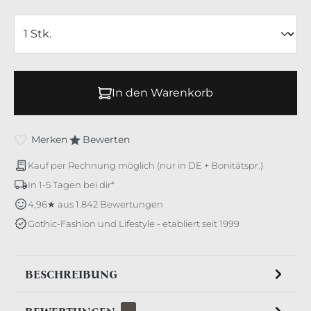
In den Warenkorb
Merken
Bewerten
Kauf per Rechnung möglich (nur in DE + Bonitätspr.)
In 1-5 Tagen bei dir*
4,96★ aus 1.842 Bewertungen
Gothic-Fashion und Lifestyle - etabliert seit 1999
BESCHREIBUNG