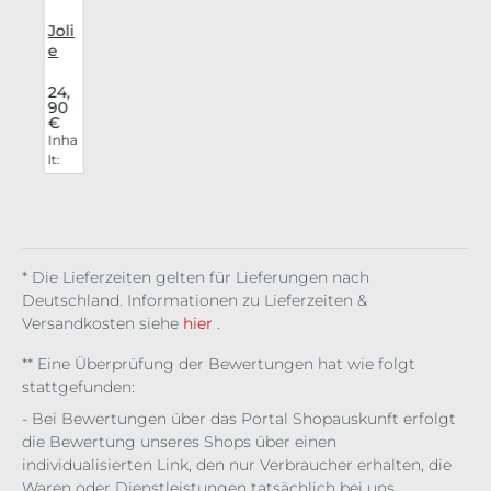
i
Joli
e
a
Bea
uty
24,
90
Lip
€
i
Stai
a
Inha
n
lt:
r
Gh
0
0.00
d
astl
6 l
y
5
(4.15
0
0,00
1
€ / 1
* Die Lieferzeiten gelten für Lieferungen nach
l)
Deutschland. Informationen zu Lieferzeiten &
Versandkosten siehe
hier
.
** Eine Überprüfung der Bewertungen hat wie folgt
stattgefunden:
- Bei Bewertungen über das Portal Shopauskunft erfolgt
die Bewertung unseres Shops über einen
individualisierten Link, den nur Verbraucher erhalten, die
Waren oder Dienstleistungen tatsächlich bei uns