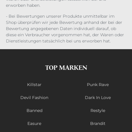
erworben haben.
- Bei Bewertungen unserer Produkte unmittelbar im
Shop überprüfen wir jede Bewertung anhand der bei der
Bewertung angegebenen Daten individuell darauf, ob
diese ein Verbraucher vorgenommen hat, der Waren oder
Dienstleistungen tatsächlich bei uns erworben hat.
TOP MARKEN
Killstar
Punk Rave
Devil Fashion
Dark In Love
Banned
Restyle
Easure
Brandit