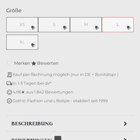
auswählen
Größe
XS
S
M
L
(Diese Option ist zurzeit nicht verfügbar.)
(Diese Option ist zurzeit nicht verfügbar.)
(Diese Option ist zurzeit nicht v
(Diese Option 
XL
(Diese Option ist zurzeit nicht verfügbar.)
Merken
Bewerten
Kauf per Rechnung möglich (nur in DE + Bonitätspr.)
In 1-5 Tagen bei dir*
4,96★ aus 1.842 Bewertungen
Gothic-Fashion und Lifestyle - etabliert seit 1999
BESCHREIBUNG