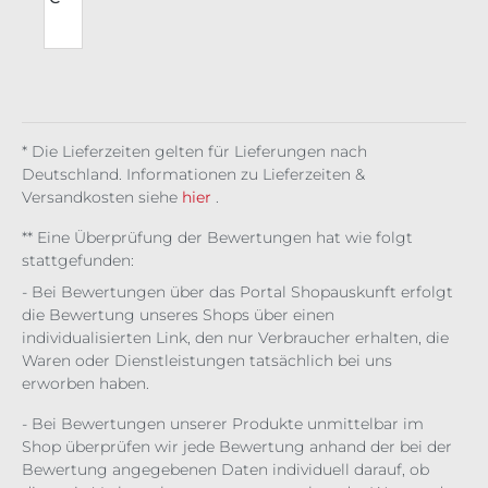
a
par
.1
u
el
e
Shi
,0
ä
rt
/
h
Gri
)
nfr
a
ost
* Die Lieferzeiten gelten für Lieferungen nach
g
Deutschland. Informationen zu Lieferzeiten &
Versandkosten siehe
hier
.
** Eine Überprüfung der Bewertungen hat wie folgt
stattgefunden:
- Bei Bewertungen über das Portal Shopauskunft erfolgt
die Bewertung unseres Shops über einen
individualisierten Link, den nur Verbraucher erhalten, die
Waren oder Dienstleistungen tatsächlich bei uns
erworben haben.
- Bei Bewertungen unserer Produkte unmittelbar im
Shop überprüfen wir jede Bewertung anhand der bei der
Bewertung angegebenen Daten individuell darauf, ob