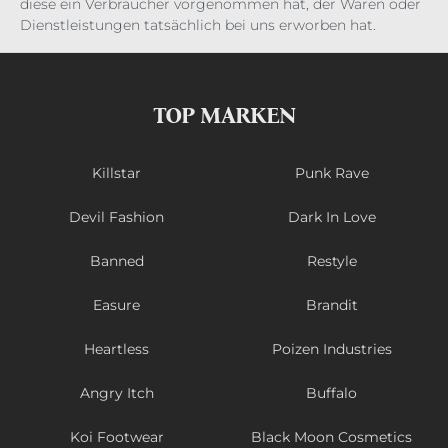
diese ein Verbraucher vorgenommen hat, der Waren oder
Dienstleistungen tatsächlich bei uns erworben hat.
TOP MARKEN
Killstar
Punk Rave
Devil Fashion
Dark In Love
Banned
Restyle
Easure
Brandit
Heartless
Poizen Industries
Angry Itch
Buffalo
Koi Footwear
Black Moon Cosmetics