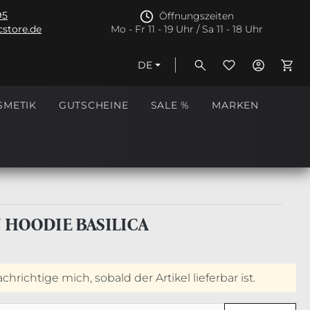
95
Öffnungszeiten
store.de
Mo - Fr 11 - 19 Uhr / Sa 11 - 18 Uhr
DE
Ware
SMETIK
GUTSCHEINE
SALE %
MARKEN
N HOODIE BASILICA
hrichtige mich, sobald der Artikel lieferbar ist.