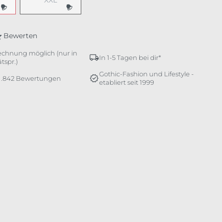
XXL
Bewerten
echnung möglich (nur in
In 1-5 Tagen bei dir*
tspr.)
Gothic-Fashion und Lifestyle -
 1.842 Bewertungen
etabliert seit 1999