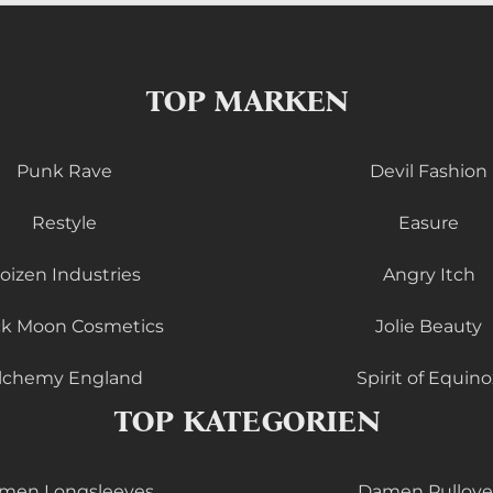
TOP MARKEN
Punk Rave
Devil Fashion
Restyle
Easure
oizen Industries
Angry Itch
ck Moon Cosmetics
Jolie Beauty
lchemy England
Spirit of Equino
TOP KATEGORIEN
men Longsleeves
Damen Pullove