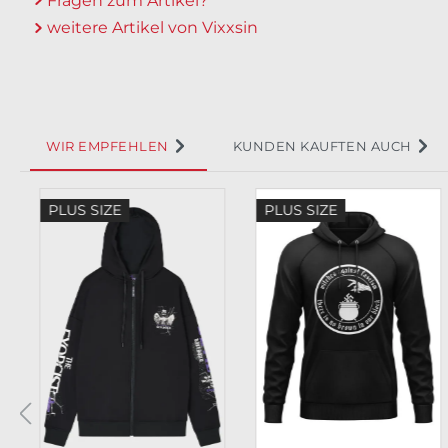
Fragen zum Artikel?
weitere Artikel von Vixxsin
WIR EMPFEHLEN
KUNDEN KAUFTEN AUCH
Produktgalerie überspringen
PLUS SIZE
PLUS SIZE