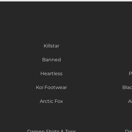
Killstar
Banned
Heartless
P
Koi Footwear
Bla
Arctic Fox
A
Damen Shirts & Tops
Da