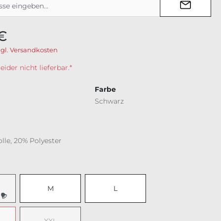
€
zgl. Versandkosten
der nicht lieferbar.*
Farbe
Schwarz
le, 20% Polyester
ählen
M
L