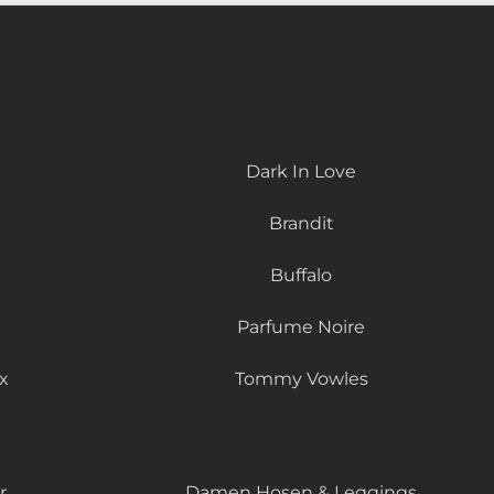
Dark In Love
Brandit
Buffalo
Parfume Noire
x
Tommy Vowles
r
Damen Hosen & Leggings