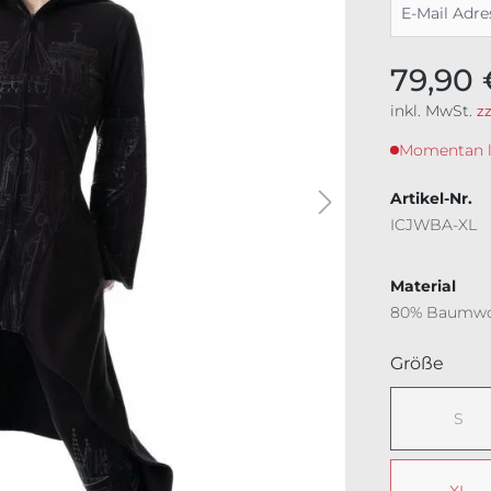
79,90 
inkl. MwSt.
z
Momentan lei
Artikel-Nr.
ICJWBA-XL
Material
80% Baumwol
ausw
Größe
S