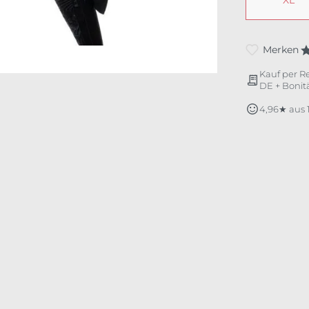
XL
Merken
Kauf per R
DE + Bonitä
4,96★ aus