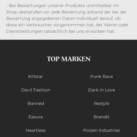
- Bei Bewertungen unserer Produkte unmittelbar im
Shop überprüfen wir jede Bewertung anhand der bei der
Bewertung angegebenen Daten individuell darauf, ob
diese ein Verbraucher vorgenommen hat, der Waren oder
Dienstleistungen tatsächlich bei uns erworben hat.
TOP MARKEN
Killstar
Punk Rave
Devil Fashion
Dark In Love
Banned
Restyle
Easure
Brandit
Heartless
Poizen Industries