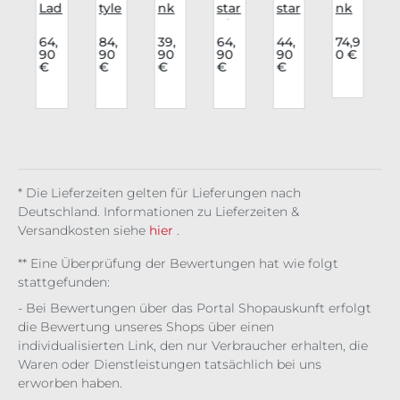
r
Lad
tyle
nk
star
star
nk
n
y
Bo
Rav
Blu
Lon
Rav
Lon
dy
e
se
gsl
e
64,
84,
39,
64,
44,
74,9
90
90
90
90
90
0 €
v
gsl
Mid
Lon
Dre
eev
Blu
€
€
€
€
€
eev
nig
gsl
adf
e
se
e
ht
eev
ul
Dar
Wi
s
Ele
Flut
e
Del
kw
ng
nor
ter
Mor
la
ood
ed
a
bid
Gro
Coll
elle
ve
ar
* Die Lieferzeiten gelten für Lieferungen nach
Deutschland. Informationen zu Lieferzeiten &
Versandkosten siehe
hier
.
** Eine Überprüfung der Bewertungen hat wie folgt
stattgefunden:
- Bei Bewertungen über das Portal Shopauskunft erfolgt
die Bewertung unseres Shops über einen
individualisierten Link, den nur Verbraucher erhalten, die
Waren oder Dienstleistungen tatsächlich bei uns
erworben haben.