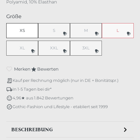
Polyamid, 10% Elasthan
auswählen
Größe
XS
S
M
L
(Diese Option ist zurzeit nicht verfügbar.)
(Diese Option ist zurzeit nicht v
(Diese Option 
XL
XXL
3XL
(Diese Option ist zurzeit nicht verfügbar.)
(Diese Option ist zurzeit nicht verfügbar.)
(Diese Option ist zurzeit nicht v
Merken
Bewerten
Kauf per Rechnung möglich (nur in DE + Bonitätspr.)
In 1-5 Tagen bei dir*
4,96★ aus 1.842 Bewertungen
Gothic-Fashion und Lifestyle - etabliert seit 1999
BESCHREIBUNG