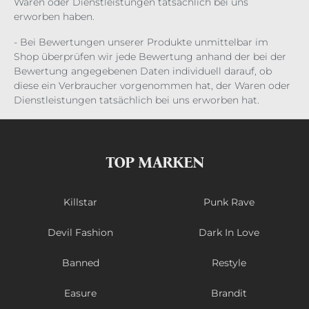
Waren oder Dienstleistungen tatsächlich bei uns
erworben haben.
- Bei Bewertungen unserer Produkte unmittelbar im
Shop überprüfen wir jede Bewertung anhand der bei der
Bewertung angegebenen Daten individuell darauf, ob
diese ein Verbraucher vorgenommen hat, der Waren oder
Dienstleistungen tatsächlich bei uns erworben hat.
TOP MARKEN
Killstar
Punk Rave
Devil Fashion
Dark In Love
Banned
Restyle
Easure
Brandit