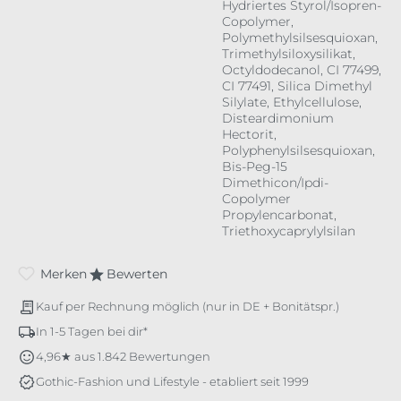
Hydriertes Styrol/Isopren-
Copolymer,
Polymethylsilsesquioxan,
Trimethylsiloxysilikat,
Octyldodecanol, CI 77499,
CI 77491, Silica Dimethyl
Silylate, Ethylcellulose,
Disteardimonium
Hectorit,
Polyphenylsilsesquioxan,
Bis-Peg-15
Dimethicon/Ipdi-
Copolymer
Propylencarbonat,
Triethoxycaprylylsilan
Merken
Bewerten
Kauf per Rechnung möglich (nur in DE + Bonitätspr.)
In 1-5 Tagen bei dir*
4,96★ aus 1.842 Bewertungen
Gothic-Fashion und Lifestyle - etabliert seit 1999