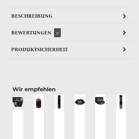
BESCHREIBUNG
BEWERTUNGEN
0
PRODUKTSICHERHEIT
Produktgalerie überspringen
Wir empfehlen
CK
CK IN STOCK
AUSVERKAUFT
BACK IN STOCK