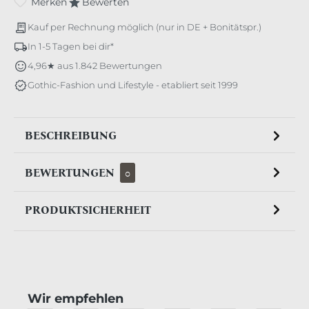
Merken
Bewerten
Kauf per Rechnung möglich (nur in DE + Bonitätspr.)
In 1-5 Tagen bei dir*
4,96★ aus 1.842 Bewertungen
Gothic-Fashion und Lifestyle - etabliert seit 1999
BESCHREIBUNG
BEWERTUNGEN
0
PRODUKTSICHERHEIT
Produktgalerie überspringen
Wir empfehlen