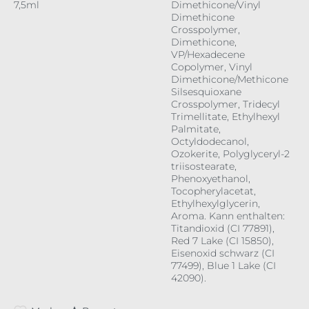
7,5ml
Dimethicone/Vinyl
Dimethicone
Crosspolymer,
Dimethicone,
VP/Hexadecene
Copolymer, Vinyl
Dimethicone/Methicone
Silsesquioxane
Crosspolymer, Tridecyl
Trimellitate, Ethylhexyl
Palmitate,
Octyldodecanol,
Ozokerite, Polyglyceryl-2
triisostearate,
Phenoxyethanol,
Tocopherylacetat,
Ethylhexylglycerin,
Aroma. Kann enthalten:
Titandioxid (CI 77891),
Red 7 Lake (CI 15850),
Eisenoxid schwarz (CI
77499), Blue 1 Lake (CI
42090).