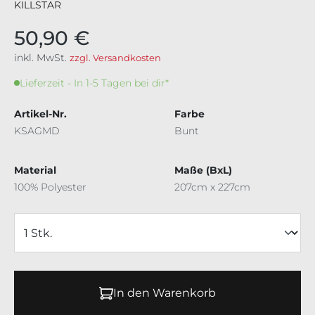
KILLSTAR
50,90 €
inkl. MwSt.
zzgl. Versandkosten
Lieferzeit - In 1-5 Tagen bei dir*
Artikel-Nr.
Farbe
KSAGMD
Bunt
Material
Maße (BxL)
100% Polyester
207cm x 227cm
In den Warenkorb