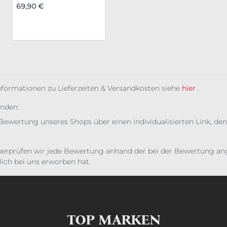
69,90 €
Informationen zu Lieferzeiten & Versandkosten siehe
hier
.
unden:
Bewertung unseres Shops über einen individualisierten Link, den
erprüfen wir jede Bewertung anhand der bei der Bewertung ange
ich bei uns erworben hat.
TOP MARKEN