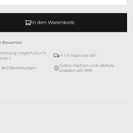
In den Warenkorb
Bewerten
echnung möglich (nur in
In 1-5 Tagen bei dir*
tspr.)
Gothic-Fashion und Lifestyle -
 1.842 Bewertungen
etabliert seit 1999