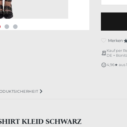
Merken
Kauf per R
DE + Bonitä
4,96★ aus
ODUKTSICHERHEIT
 SHIRT KLEID SCHWARZ