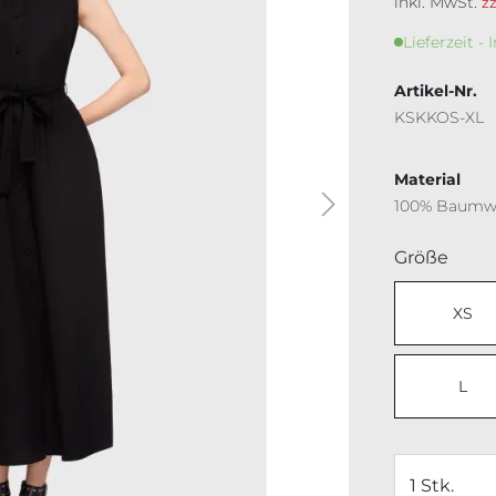
inkl. MwSt.
z
Lieferzeit - 
Artikel-Nr.
KSKKOS-XL
Material
100% Baumw
ausw
Größe
XS
L