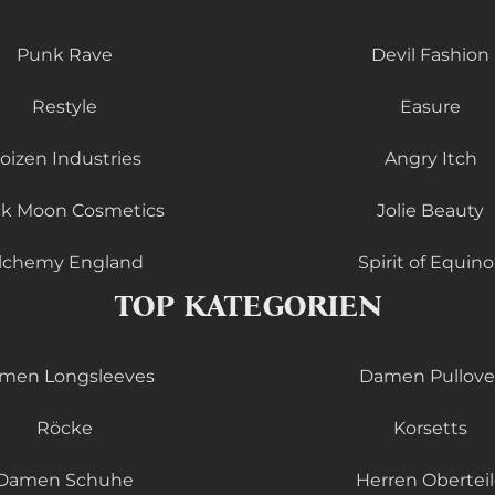
Punk Rave
Devil Fashion
Restyle
Easure
oizen Industries
Angry Itch
ck Moon Cosmetics
Jolie Beauty
lchemy England
Spirit of Equino
TOP KATEGORIEN
men Longsleeves
Damen Pullove
Röcke
Korsetts
Damen Schuhe
Herren Obertei