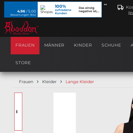
**
100%
springen
Zur Hauptnavigation springen
Kos
Das einzig
zufriedene
4.96
/ 5.00
negative ist,
(i
Kunden
dass ich...
Bewertungen: 1842
FRAUEN
MÄNNER
KINDER
SCHUHE
STORE
Frauen
Kleider
Lange Kleider
Bildergalerie überspringen