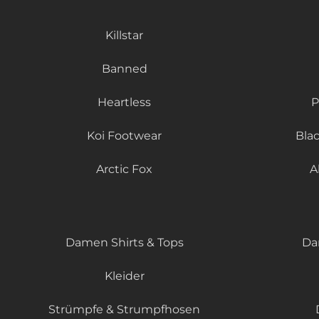
Killstar
Banned
Heartless
P
Koi Footwear
Bla
Arctic Fox
A
Damen Shirts & Tops
Da
Kleider
Strümpfe & Strumpfhosen