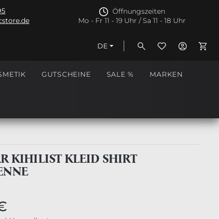
95
Öffnungszeiten
store.de
Mo - Fr 11 - 19 Uhr / Sa 11 - 18 Uhr
DE
Ware
SMETIK
GUTSCHEINE
SALE %
MARKEN
R KIHILIST KLEID SHIRT
ENNE
€