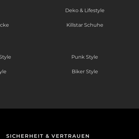
Deko & Lifestyle
äcke
Killstar Schuhe
Style
Punk Style
yle
Biker Style
SICHERHEIT & VERTRAUEN