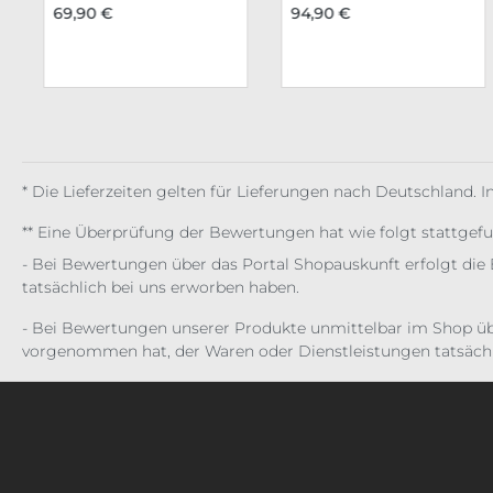
69,90 €
94,90 €
* Die Lieferzeiten gelten für Lieferungen nach Deutschland. 
** Eine Überprüfung der Bewertungen hat wie folgt stattgef
- Bei Bewertungen über das Portal Shopauskunft erfolgt die 
tatsächlich bei uns erworben haben.
- Bei Bewertungen unserer Produkte unmittelbar im Shop üb
vorgenommen hat, der Waren oder Dienstleistungen tatsächl