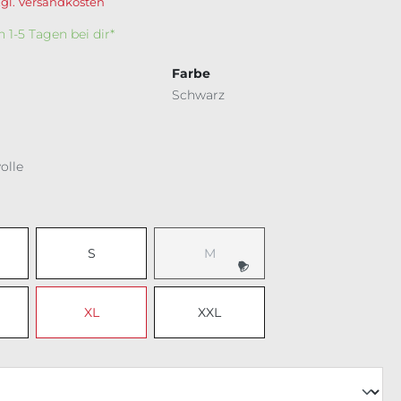
zgl. Versandkosten
In 1-5 Tagen bei dir*
Farbe
Schwarz
olle
ählen
S
M
XL
XXL