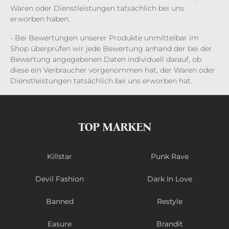
Waren oder Dienstleistungen tatsächlich bei uns
erworben haben.
- Bei Bewertungen unserer Produkte unmittelbar im
Shop überprüfen wir jede Bewertung anhand der bei der
Bewertung angegebenen Daten individuell darauf, ob
diese ein Verbraucher vorgenommen hat, der Waren oder
Dienstleistungen tatsächlich bei uns erworben hat.
TOP MARKEN
Killstar
Punk Rave
Devil Fashion
Dark In Love
Banned
Restyle
Easure
Brandit