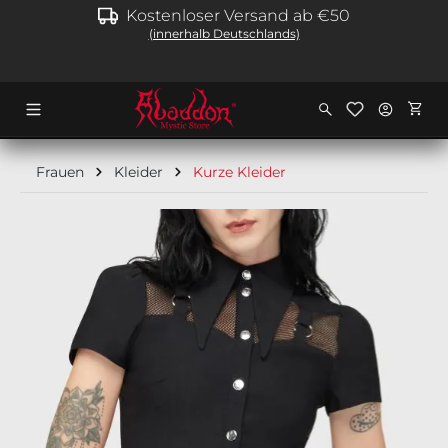
Kostenloser Versand ab €50
alt springen
(innerhalb Deutschlands)
Ware
Frauen
Kleider
Kurze Kleider
Bildergalerie überspringen