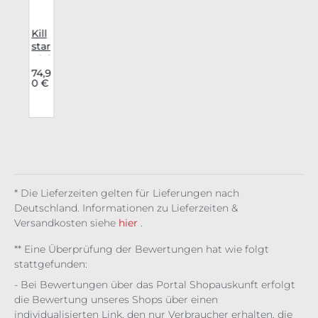
r
Kill
n
star
v
Klei
d
74,9
0 €
i
Lyri
cor
r
e
n
e
m
* Die Lieferzeiten gelten für Lieferungen nach
Deutschland. Informationen zu Lieferzeiten &
Versandkosten siehe
hier
.
** Eine Überprüfung der Bewertungen hat wie folgt
stattgefunden:
- Bei Bewertungen über das Portal Shopauskunft erfolgt
die Bewertung unseres Shops über einen
individualisierten Link, den nur Verbraucher erhalten, die