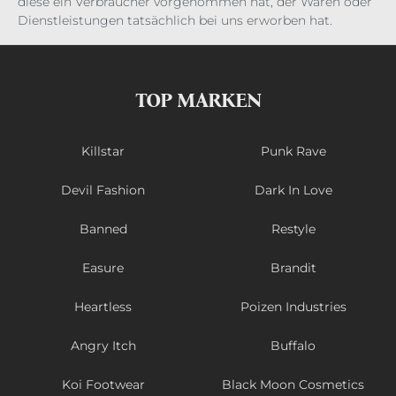
diese ein Verbraucher vorgenommen hat, der Waren oder
Dienstleistungen tatsächlich bei uns erworben hat.
TOP MARKEN
Killstar
Punk Rave
Devil Fashion
Dark In Love
Banned
Restyle
Easure
Brandit
Heartless
Poizen Industries
Angry Itch
Buffalo
Koi Footwear
Black Moon Cosmetics