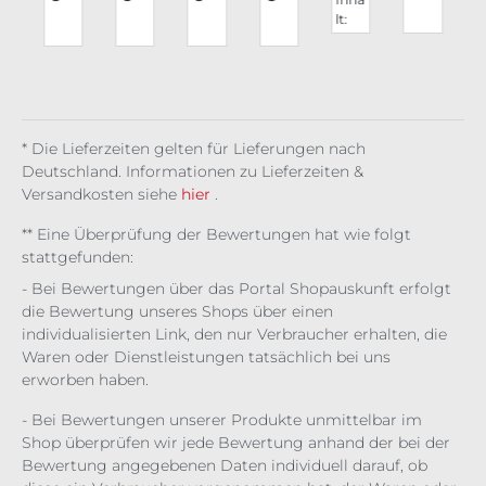
n
gsl
Roc
Ede
gsl
nu
Em
A
lt:
eev
k
n
eev
ng
pyr
0.165
v
e
Hex
Sto
e
Pur
ean
l
Jill
Nig
rm
Ebo
ple
Lac
(120,
t
ht
ny
AF
e
61 €
Ho
/ 1 l)
ur
* Die Lieferzeiten gelten für Lieferungen nach
Deutschland. Informationen zu Lieferzeiten &
Versandkosten siehe
hier
.
** Eine Überprüfung der Bewertungen hat wie folgt
stattgefunden:
- Bei Bewertungen über das Portal Shopauskunft erfolgt
die Bewertung unseres Shops über einen
individualisierten Link, den nur Verbraucher erhalten, die
Waren oder Dienstleistungen tatsächlich bei uns
erworben haben.
- Bei Bewertungen unserer Produkte unmittelbar im
Shop überprüfen wir jede Bewertung anhand der bei der
Bewertung angegebenen Daten individuell darauf, ob