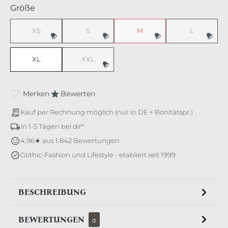
auswählen
Größe
XS
S
M
L
(Diese Option ist zurzeit nicht verfügbar.)
(Diese Option ist zurzeit nicht verfügbar.)
(Diese Option ist zurzeit nicht v
(Diese Option 
XL
XXL
(Diese Option ist zurzeit nicht verfügbar.)
Merken
Bewerten
Kauf per Rechnung möglich (nur in DE + Bonitätspr.)
In 1-5 Tagen bei dir*
4,96★ aus 1.842 Bewertungen
Gothic-Fashion und Lifestyle - etabliert seit 1999
BESCHREIBUNG
BEWERTUNGEN
0