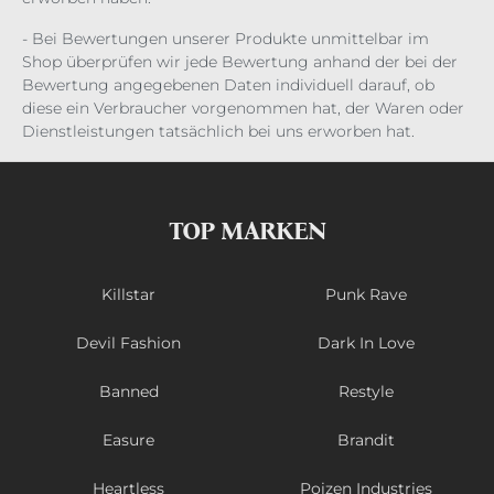
- Bei Bewertungen unserer Produkte unmittelbar im
Shop überprüfen wir jede Bewertung anhand der bei der
Bewertung angegebenen Daten individuell darauf, ob
diese ein Verbraucher vorgenommen hat, der Waren oder
Dienstleistungen tatsächlich bei uns erworben hat.
TOP MARKEN
Killstar
Punk Rave
Devil Fashion
Dark In Love
Banned
Restyle
Easure
Brandit
Heartless
Poizen Industries