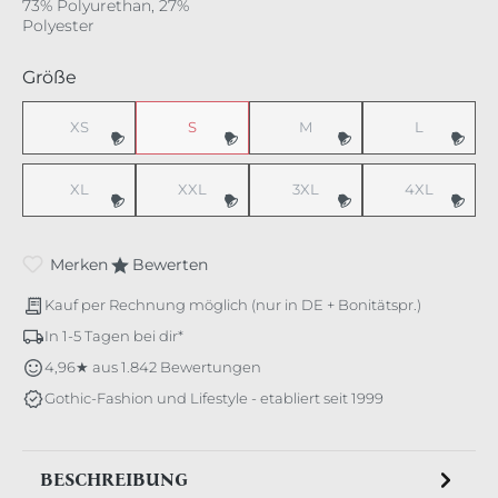
73% Polyurethan, 27%
Polyester
auswählen
Größe
XS
S
M
L
(Diese Option ist zurzeit nicht verfügbar.)
(Diese Option ist zurzeit nicht verfügbar.)
(Diese Option ist zurzeit nicht v
(Diese Option 
XL
XXL
3XL
4XL
(Diese Option ist zurzeit nicht verfügbar.)
(Diese Option ist zurzeit nicht verfügbar.)
(Diese Option ist zurzeit nicht v
(Diese Option 
Merken
Bewerten
Kauf per Rechnung möglich (nur in DE + Bonitätspr.)
In 1-5 Tagen bei dir*
4,96★ aus 1.842 Bewertungen
Gothic-Fashion und Lifestyle - etabliert seit 1999
BESCHREIBUNG