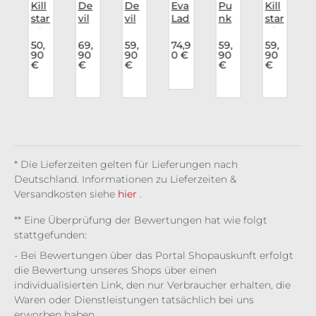
s
Kill
De
De
Eva
Pu
Kill
K
e
star
vil
vil
Lad
nk
star
Blu
Fas
Fas
y
Rav
Blu
se
hio
hio
Lon
e
se
50,
69,
59,
74,9
59,
59,
90
90
90
0 €
90
90
s
Ivor
n
n
gsl
Blu
Lilit
€
€
€
€
€
u
y's
Blu
Blu
eev
se
h's
Ch
se
se
e
Lys
Gar
oru
Elin
Ge
Har
and
de
s
a
nev
mo
ra
n
Re
iev
ny
d
e
Nig
ht
* Die Lieferzeiten gelten für Lieferungen nach
Deutschland. Informationen zu Lieferzeiten &
Versandkosten siehe
hier
.
** Eine Überprüfung der Bewertungen hat wie folgt
stattgefunden:
- Bei Bewertungen über das Portal Shopauskunft erfolgt
die Bewertung unseres Shops über einen
individualisierten Link, den nur Verbraucher erhalten, die
Waren oder Dienstleistungen tatsächlich bei uns
erworben haben.