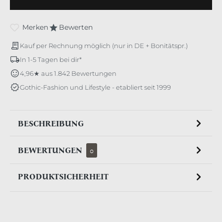
Merken
Bewerten
Kauf per Rechnung möglich (nur in DE + Bonitätspr.)
In 1-5 Tagen bei dir*
4,96★ aus 1.842 Bewertungen
Gothic-Fashion und Lifestyle - etabliert seit 1999
BESCHREIBUNG
BEWERTUNGEN
0
PRODUKTSICHERHEIT