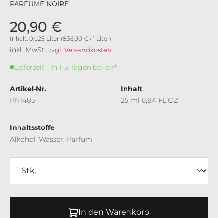
PARFUME NOIRE
20,90 €
Inhalt:
0.025 Liter
(836,00 € / 1 Liter)
inkl. MwSt.
zzgl. Versandkosten
Lieferzeit - In 1-5 Tagen bei dir*
Artikel-Nr.
Inhalt
PN1485
25 ml 0,84 FL.OZ
Inhaltsstoffe
Alkohol, Wasser, Parfum
In den Warenkorb