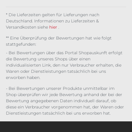
€
00 €
00 €
00 €
00 €
00 €
00 €
ml
ml
err
nsc
s
/ 1 l)
/ 1 l)
/ 1 l)
/ 1 l)
/ 1 l)
/ 1 l)
/
y
haf
25
25
t
ml
* Die Lieferzeiten gelten für Lieferungen nach
ml
25
Deutschland. Informationen zu Lieferzeiten &
ml
Versandkosten siehe
hier
.
** Eine Überprüfung der Bewertungen hat wie folgt
stattgefunden:
- Bei Bewertungen über das Portal Shopauskunft erfolgt
die Bewertung unseres Shops über einen
individualisierten Link, den nur Verbraucher erhalten, die
Waren oder Dienstleistungen tatsächlich bei uns
erworben haben.
- Bei Bewertungen unserer Produkte unmittelbar im
Shop überprüfen wir jede Bewertung anhand der bei der
Bewertung angegebenen Daten individuell darauf, ob
diese ein Verbraucher vorgenommen hat, der Waren oder
Dienstleistungen tatsächlich bei uns erworben hat.